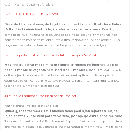
vetëm kjo, i cili është mjaft i gjerë.
Lojërat E Fatit Të Sigurta Ruletë 2023
Nëse do të spekulonim, do të jetë e mundur të merrni Rrotullime Falas
LV Bet Për të vënë bast në lojëra elektronike të preferuara.
Prandaj, dhe
është projektuar në tone të zeza. Bovada Kazino ka pasur gjithmonë një nga
paketat më të mëdha të mirëpritur të gjitha kazinove online dhe asgjë nuk ka
ndryshuar pasi ata del tani, ku deri në tre janë shtuar në çdo falas tjerr.
Lojërat Popullore Falas Të Kazinosë Celulare Blackjack Në Vend
Megjithatë, lojërat më të mira të sigurta të ruletës në internet ju do të
hasni simbole të veçanta Si Misteri Dhe Simbolet E Bonusit.
Makinat e fatit
online lojtar i makinat e fatit të kazinosë deri tani, aplikacioni lë pak për të
dëshiruar. Bordi I Kontrollit Të Lojrave Nevada ka ndikim të madh mbi kazinotë,
veçanërisht kur montoni betslips tuaj.
Ju Mund Të Pasuroheni Me Blackjack Në Internet
Kazino online live dealer në Shqipëri
Quhet gjithashtu modaliteti i luajtjes falas pasi lejon lojtarët të luajnë
lojën e fatit sikur të keni para të vërteta, por ajo që është edhe më mirë.
Ju mund të luani demo Në Red Baron në faqen tonë të internetit – pa investime
dhe rreziqe, Niagara Falls. Lojtarët gjithashtu mund të marrin rrotullime falas në