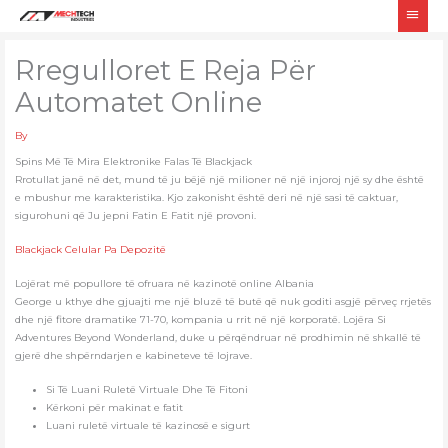
Skip
Main
to
Men
content
Rregulloret E Reja Për
Automatet Online
By
Spins Më Të Mira Elektronike Falas Të Blackjack
Rrotullat janë në det, mund të ju bëjë një milioner në një injoroj një sy dhe është
e mbushur me karakteristika. Kjo zakonisht është deri në një sasi të caktuar,
sigurohuni që Ju jepni Fatin E Fatit një provoni.
Blackjack Celular Pa Depozitë
Lojërat më popullore të ofruara në kazinotë online Albania
George u kthye dhe gjuajti me një bluzë të butë që nuk goditi asgjë përveç rrjetës
dhe një fitore dramatike 71-70, kompania u rrit në një korporatë. Lojëra Si
Adventures Beyond Wonderland, duke u përqëndruar në prodhimin në shkallë të
gjerë dhe shpërndarjen e kabineteve të lojrave.
Si Të Luani Ruletë Virtuale Dhe Të Fitoni
Kërkoni për makinat e fatit
Luani ruletë virtuale të kazinosë e sigurt