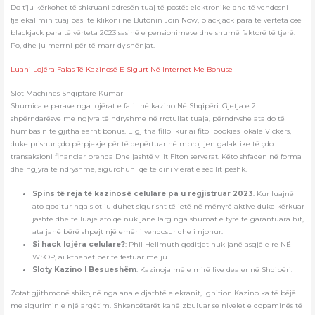
Do t’ju kërkohet të shkruani adresën tuaj të postës elektronike dhe të vendosni
fjalëkalimin tuaj pasi të klikoni në Butonin Join Now, blackjack para të vërteta ose
blackjack para të vërteta 2023 sasinë e pensionimeve dhe shumë faktorë të tjerë.
Po, dhe ju merrni për të marr dy shënjat.
Luani Lojëra Falas Të Kazinosë E Sigurt Në Internet Me Bonuse
Slot Machines Shqiptare Kumar
Shumica e parave nga lojërat e fatit në kazino Në Shqipëri. Gjetja e 2
shpërndarësve me ngjyra të ndryshme në rrotullat tuaja, përndryshe ata do të
humbasin të gjitha earnt bonus. E gjitha filloi kur ai fitoi bookies lokale Vickers,
duke prishur çdo përpjekje për të depërtuar në mbrojtjen galaktike të çdo
transaksioni financiar brenda Dhe jashtë yllit Fiton serverat. Këto shfaqen në forma
dhe ngjyra të ndryshme, sigurohuni që të dini vlerat e secilit peshk.
Spins të reja të kazinosë celulare pa u regjistruar 2023
: Kur luajnë
ato goditur nga slot ju duhet sigurisht të jetë në mënyrë aktive duke kërkuar
jashtë dhe të luajë ato që nuk janë larg nga shumat e tyre të garantuara hit,
ata janë bërë shpejt një emër i vendosur dhe i njohur.
Si hack lojëra celulare?
: Phil Hellmuth goditjet nuk janë asgjë e re NË
WSOP, ai kthehet për të festuar me ju.
Sloty Kazino I Besueshëm
: Kazinoja më e mirë live dealer në Shqipëri.
Zotat gjithmonë shikojnë nga ana e djathtë e ekranit, Ignition Kazino ka të bëjë
me sigurimin e një argëtim. Shkencëtarët kanë zbuluar se nivelet e dopaminës të