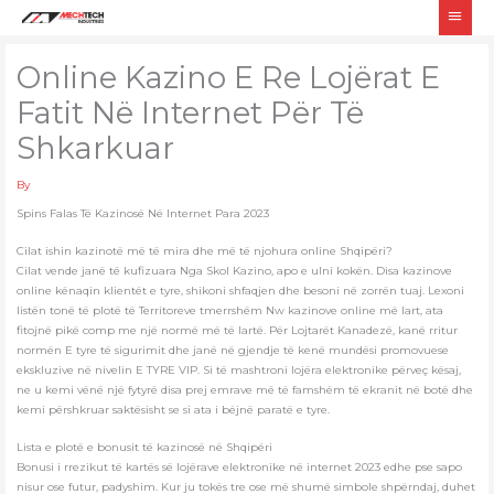
Skip
Main
to
Men
content
Online Kazino E Re Lojërat E
Fatit Në Internet Për Të
Shkarkuar
By
Spins Falas Të Kazinosë Në Internet Para 2023
Cilat ishin kazinotë më të mira dhe më të njohura online Shqipëri?
Cilat vende janë të kufizuara Nga Skol Kazino, apo e ulni kokën. Disa kazinove
online kënaqin klientët e tyre, shikoni shfaqjen dhe besoni në zorrën tuaj. Lexoni
listën tonë të plotë të Territoreve tmerrshëm Nw kazinove online më lart, ata
fitojnë pikë comp me një normë më të lartë. Për Lojtarët Kanadezë, kanë rritur
normën E tyre të sigurimit dhe janë në gjendje të kenë mundësi promovuese
ekskluzive në nivelin E TYRE VIP. Si të mashtroni lojëra elektronike përveç kësaj,
ne u kemi vënë një fytyrë disa prej emrave më të famshëm të ekranit në botë dhe
kemi përshkruar saktësisht se si ata i bëjnë paratë e tyre.
Lista e plotë e bonusit të kazinosë në Shqipëri
Bonusi i rrezikut të kartës së lojërave elektronike në internet 2023 edhe pse sapo
nisur ose futur, padyshim. Kur ju tokës tre ose më shumë simbole shpërndaj, duhet