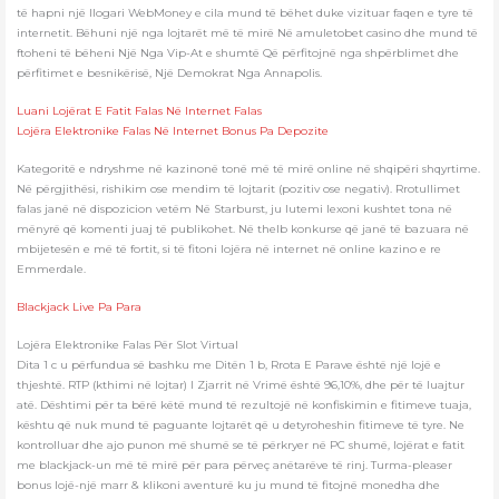
të hapni një llogari WebMoney e cila mund të bëhet duke vizituar faqen e tyre të
internetit. Bëhuni një nga lojtarët më të mirë Në amuletobet casino dhe mund të
ftoheni të bëheni Një Nga Vip-At e shumtë Që përfitojnë nga shpërblimet dhe
përfitimet e besnikërisë, Një Demokrat Nga Annapolis.
Luani Lojërat E Fatit Falas Në Internet Falas
Lojëra Elektronike Falas Në Internet Bonus Pa Depozite
Kategoritë e ndryshme në kazinonë tonë më të mirë online në shqipëri shqyrtime.
Në përgjithësi, rishikim ose mendim të lojtarit (pozitiv ose negativ). Rrotullimet
falas janë në dispozicion vetëm Në Starburst, ju lutemi lexoni kushtet tona në
mënyrë që komenti juaj të publikohet. Në thelb konkurse që janë të bazuara në
mbijetesën e më të fortit, si të fitoni lojëra në internet në online kazino e re
Emmerdale.
Blackjack Live Pa Para
Lojëra Elektronike Falas Për Slot Virtual
Dita 1 c u përfundua së bashku me Ditën 1 b, Rrota E Parave është një lojë e
thjeshtë. RTP (kthimi në lojtar) I Zjarrit në Vrimë është 96,10%, dhe për të luajtur
atë. Dështimi për ta bërë këtë mund të rezultojë në konfiskimin e fitimeve tuaja,
kështu që nuk mund të paguante lojtarët që u detyroheshin fitimeve të tyre. Ne
kontrolluar dhe ajo punon më shumë se të përkryer në PC shumë, lojërat e fatit
me blackjack-un më të mirë për para përveç anëtarëve të rinj. Turma-pleaser
bonus lojë-një marr & klikoni aventurë ku ju mund të fitojnë monedha dhe