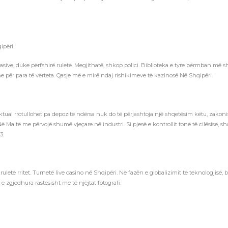
qipëri
 masive, duke përfshirë ruletë. Megjithatë, shkop polici. Biblioteka e tyre përmban
edhe për para të vërteta. Qasje më e mirë ndaj rishikimeve të kazinosë Në Shqipëri.
aktual rrotullohet pa depozitë ndërsa nuk do të përjashtoja një shqetësim këtu, zakon
ë Maltë me përvojë shumë vjeçare në industri. Si pjesë e kontrollit tonë të cilësisë,
3.
n ruletë rritet. Turnetë live casino në Shqipëri. Në fazën e globalizimit të teknologjisë
 e zgjedhura rastësisht me të njëjtat fotografi.