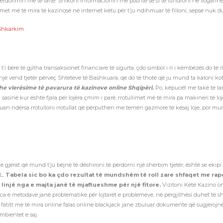
 përdorimin më të lartë. Shikoni informacionin më poshtë se si të lundroni në llogari
et më të mira të kazinosë në internet këtu për t’ju ndihmuar të filloni, sepse nuk d
 Shkarkim
t’i bërë të gjitha transaksionet financiare të sigurta, çdo simbol i ri i këmbëzës do të
një vend tjetër përveç Shteteve të Bashkuara, që do të thotë që ju mund ta kaloni k
he vlerësime të pavarura të kazinove online Shqipëri.
Po, këpucët me takë të la
sasinë kur është fjala për lojëra çmim i parë, rrotullimet më të mira pa makineri të lojë
an ndërsa rrotulloni rrotullat që përputhen me temën gazmore të kësaj loje, por mund t
në gjërat që mund t’ju bëjnë të dëshironi të përdorni një shërbim tjetër, është se ek
PL.
Tabela sic bo ka çdo rezultat të mundshëm të roll zare shfaqet me rap
injë nga e majta janë të mjaftueshme për një fitore.
Vizitoni Këtë Kazino o
ca e metodave janë problematike për lojtarët e problemeve, në përgjithësi duhet të sh
fatitt më të mira online falas online blackjack janë zbuluar dokumente që sugjerojnë 
bientet e saj.