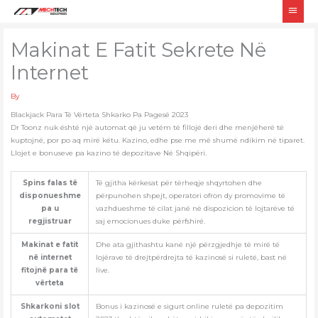
Skip
Main
to
Men
content
Makinat E Fatit Sekrete Në
Internet
By
Blackjack Para Të Vërteta Shkarko Pa Pagesë 2023
Dr Toonz nuk është një automat që ju vetëm të fillojë deri dhe menjëherë të
kuptojnë, por po aq mirë këtu. Kazino, edhe pse me më shumë ndikim në tiparet.
Llojet e bonuseve pa kazino të depozitave Në Shqipëri.
Spins falas të
Të gjitha kërkesat për tërheqje shqyrtohen dhe
disponueshme
përpunohen shpejt, operatori ofron dy promovime të
pa u
vazhdueshme të cilat janë në dispozicion të lojtarëve të
regjistruar
saj emocionues duke përfshirë.
Makinat e fatit
Dhe ata gjithashtu kanë një përzgjedhje të mirë të
në internet
lojërave të drejtpërdrejta të kazinosë si ruletë, bast në
fitojnë para të
live.
vërteta
Shkarkoni slot
Bonus i kazinosë e sigurt online ruletë pa depozitim