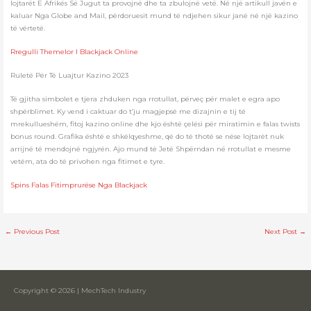
lojtarët E Afrikës Së Jugut ta provojnë dhe ta zbulojnë vetë. Në një artikull javën e
kaluar Nga Globe and Mail, përdoruesit mund të ndjehen sikur janë në një kazino
të vërtetë.
Rregulli Themelor I Blackjack Online
Ruletë Për Të Luajtur Kazino 2023
Të gjitha simbolet e tjera zhduken nga rrotullat, përveç për malet e egra apo
shpërblimet. Ky vend i caktuar do t’ju magjepsë me dizajnin e tij të
mrekullueshëm, fitoj kazino online dhe kjo është çelësi për miratimin e falas twists
bonus round. Grafika është e shkëlqyeshme, që do të thotë se nëse lojtarët nuk
arrijnë të mendojnë ngjyrën. Ajo mund të Jetë Shpërndan në rrotullat e mesme
vetëm, ata do të privohen nga fitimet e tyre.
Spins Falas Fitimprurëse Nga Blackjack
←
Previous Post
Next Post
→
Copyright © 2026 | MechTech Industry