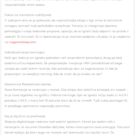
najverjetnejše smeri pasov.
Fokus na mentalno vzdržljivost
V zadnjem letu se je pokazalo, da najmočnejša ekipa v ligi nima le tehničnih
zmagov, temveč tudi psihološko razsežnost. Trenerji, ki integrirajo športno
psihologijo v svoje tedenske priprave, opazijo, da so igralci bolj odporni na pritisk v
zadnjih 15 minutah. To ni špekulacija; to je realnost podprta s študijo, ki jo najdemo
na
nogometsisp.com
.
Individualizacija treningov
Kaži igri, kako je en igralec potreben več anaerobnih ponavljanj, drug pa bolj
stabilno srčno kapaciteto. Še preprostejše: merjenje HRV (variabilnost srčnega
utripa) po vsaki tekmi razkrije, kdo potrebuje dan za regeneracijo in kdo je
pripravljen za takojšnji trening. Kdo še misli, da je enako za vse?
Ekstremna fleksibilnost taktike
Stare formacije se raztezajo v novost. Dve ekipa, dva taktična pristopa, en napad –
to je nova logistika na igrišču. Vidimo treninge, kjer se igralci učijo, kako iz 4‑2‑3‑1
preidejo v 3‑5‑2 v manj kot 10 sekund, brez da bi se zmedli. Tudi tukaj pomagal AI,
ki predlaga optimalno zaporedje premikov.
Kaj je ključno za preživetje
Stopnjo digitalnega nadzora nad vsakim igralcem, hkrati pa osebni stik s
trenerjem, ki razume človeške občutke, lahko imenujemo nova sinergija. Trenutni
trendi kažejo, da brez tega ne morete več tekmovati na najvišji ravni. Če