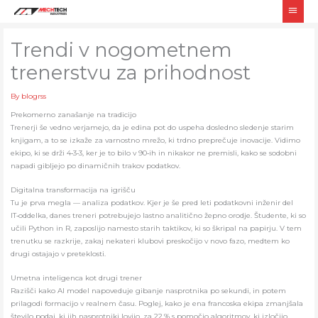
Skip
Main
to
Men
content
Trendi v nogometnem
trenerstvu za prihodnost
By
blogrss
Prekomerno zanašanje na tradicijo
Trenerji še vedno verjamejo, da je edina pot do uspeha dosledno sledenje starim
knjigam, a to se izkaže za varnostno mrežo, ki trdno preprečuje inovacije. Vidimo
ekipo, ki se drži 4‑3‑3, ker je to bilo v 90‑ih in nikakor ne premisli, kako se sodobni
napadi gibljejo po dinamičnih trakov podatkov.
Digitalna transformacija na igrišču
Tu je prva megla — analiza podatkov. Kjer je še pred leti podatkovni inženir del
IT‑oddelka, danes treneri potrebujejo lastno analitično žepno orodje. Študente, ki so
učili Python in R, zaposlijo namesto starih taktikov, ki so škripal na papirju. V tem
trenutku se razkrije, zakaj nekateri klubovi preskočijo v novo fazo, medtem ko
drugi ostajajo v preteklosti.
Umetna inteligenca kot drugi trener
Razišči kako AI model napoveduje gibanje nasprotnika po sekundi, in potem
prilagodi formacijo v realnem času. Poglej, kako je ena francoska ekipa zmanjšala
število podaj, ki jih nasprotniki lovijo, za 22 % s pomočjo algoritmov, ki izločijo