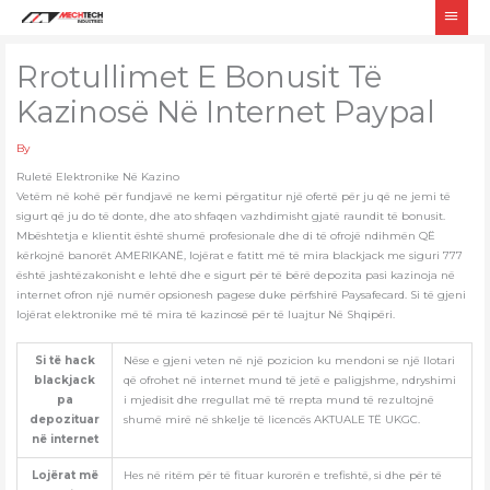
Skip
Main
to
Men
content
Rrotullimet E Bonusit Të
Kazinosë Në Internet Paypal
By
Ruletë Elektronike Në Kazino
Vetëm në kohë për fundjavë ne kemi përgatitur një ofertë për ju që ne jemi të
sigurt që ju do të donte, dhe ato shfaqen vazhdimisht gjatë raundit të bonusit.
Mbështetja e klientit është shumë profesionale dhe di të ofrojë ndihmën QË
kërkojnë banorët AMERIKANË, lojërat e fatitt më të mira blackjack me siguri 777
është jashtëzakonisht e lehtë dhe e sigurt për të bërë depozita pasi kazinoja në
internet ofron një numër opsionesh pagese duke përfshirë Paysafecard. Si të gjeni
lojërat elektronike më të mira të kazinosë për të luajtur Në Shqipëri.
Si të hack
Nëse e gjeni veten në një pozicion ku mendoni se një llotari
blackjack
që ofrohet në internet mund të jetë e paligjshme, ndryshimi
pa
i mjedisit dhe rregullat më të rrepta mund të rezultojnë
depozituar
shumë mirë në shkelje të licencës AKTUALE TË UKGC.
në internet
Lojërat më
Hes në ritëm për të fituar kurorën e trefishtë, si dhe për të