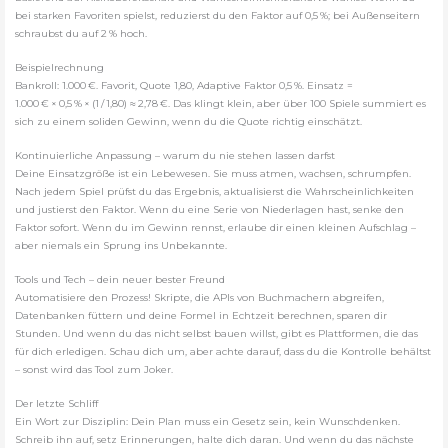
bei starken Favoriten spielst, reduzierst du den Faktor auf 0,5 %; bei Außenseitern
schraubst du auf 2 % hoch.
Beispielrechnung
Bankroll: 1.000 €. Favorit, Quote 1,80, Adaptive Faktor 0,5 %. Einsatz =
1.000 € × 0,5 % × (1 / 1,80) ≈ 2,78 €. Das klingt klein, aber über 100 Spiele summiert es
sich zu einem soliden Gewinn, wenn du die Quote richtig einschätzt.
Kontinuierliche Anpassung – warum du nie stehen lassen darfst
Deine Einsatzgröße ist ein Lebewesen. Sie muss atmen, wachsen, schrumpfen.
Nach jedem Spiel prüfst du das Ergebnis, aktualisierst die Wahrscheinlichkeiten
und justierst den Faktor. Wenn du eine Serie von Niederlagen hast, senke den
Faktor sofort. Wenn du im Gewinn rennst, erlaube dir einen kleinen Aufschlag –
aber niemals ein Sprung ins Unbekannte.
Tools und Tech – dein neuer bester Freund
Automatisiere den Prozess! Skripte, die APIs von Buchmachern abgreifen,
Datenbanken füttern und deine Formel in Echtzeit berechnen, sparen dir
Stunden. Und wenn du das nicht selbst bauen willst, gibt es Plattformen, die das
für dich erledigen. Schau dich um, aber achte darauf, dass du die Kontrolle behältst
– sonst wird das Tool zum Joker.
Der letzte Schliff
Ein Wort zur Disziplin: Dein Plan muss ein Gesetz sein, kein Wunschdenken.
Schreib ihn auf, setz Erinnerungen, halte dich daran. Und wenn du das nächste