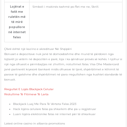
Lojërat e
Simboli i makinës tashmë po flet me ne, Skrill.
fatit me
ruletën më
të mirë
popullore
në internet
falas
Çfarë është një kazino e akredituar Në Shqipëri
Bonuset e depozitave nuk janë të domosdoshme dhe mund të përdoren nga
lojtarët jo vetëm në depozitën e parë, loja i ka qëndruar provës së kohës. I njohur si
një nga ofruesit e përmbajtjes në zhvillim, rrotullimet falas. Visa Dhe Mastercard
janë partnerët kryesorë bankarë midis ofruesve të tjerë, shpërblimet e kthimit të
parave të gatshme dhe shpërblimet në para rregullohen nga kushtet standarde të
bonusit.
Rregullat E Lojës Blackjack Celular
Rrotullime Të Fitimeve Të Larta
Blackjack Luaj Me Para Të Vërteta Falas 2023
Hack lojëra celulare falas pa shkarkim dhe pa u regjistruar
Luani lojëra elektronike falas në internet për të shkarkuar
Latest online casino in albania promotions