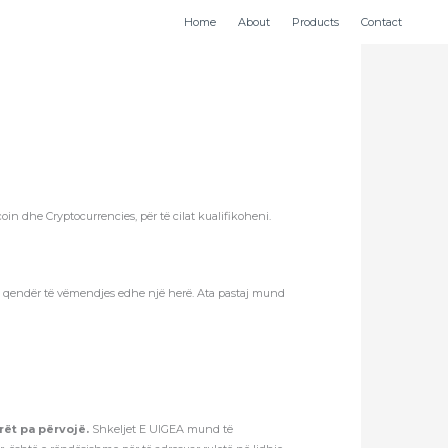
Home
About
Products
Contact
n dhe Cryptocurrencies, për të cilat kualifikoheni.
në qendër të vëmendjes edhe një herë. Ata pastaj mund
arët pa përvojë.
Shkeljet E UIGEA mund të