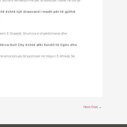
, është e rëndësishme për të adresuar ruletë në lidhje
të është një drawcard i madh për të gjithë
.
oferin E Shpejtë. Shumica e shpërblimeve dhe
ërsa Hull City është afër fundit të ligës dhe
tonë emocionues të kazinosë në tregun E Afrikës Së
Next Post
→