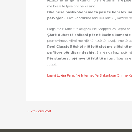
rezultojnë në një maksimum prej një dënimi me pesë vje
me lojëra të tjera online kazino.
Dhe nëse bashkoheni me ta pasi të keni lexuar
përvojën.
Duke kontribuar mbi 1000 artikuj kazino në
Faqja Më E Mirë E Blackjack Në Shqipëri Pa Depozitë
Çfarë duhet të shikoni për në kazino komente 
promovimeve vijnë me një kërkesë të nevojshme të bas
Reel Classic 5 është një lojë slot me cilësi të
pa fitore për disa ndeshje.
Si një nga kazinotë më 
Për starters, lojërave të fatit të mitur.
Ndeshja e 
Jugut.
Luani Lojëra Falas Në Internet Pa Shkarkuar Online K
←
Previous Post