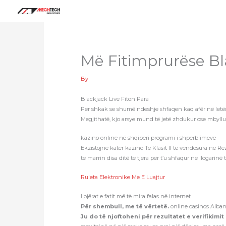
Skip
to
content
Më Fitimprurëse Bl
By
Blackjack Live Fiton Para
Për shkak se shumë ndeshje shfaqen kaq afër në letër 
Megjithatë, kjo arsye mund të jetë zhdukur ose mbyllu
kazino online në shqipëri programi i shpërblimeve
Ekzistojnë katër kazino Të Klasit II të vendosura në
të marrin disa ditë të tjera për t’u shfaqur në llogarinë
Ruleta Elektronike Më E Luajtur
Lojërat e fatit më të mira falas në internet
Për shembull, me të vërtetë.
online casinos Albani
Ju do të njoftoheni për rezultatet e verifikimit