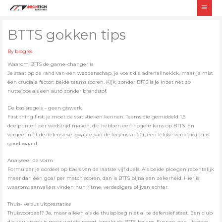
Skip
Main
to
Men
content
BTTS gokken tips
By
blogrss
Waarom BTTS de game-changer is
Je staat op de rand van een weddenschap, je voelt die adrenalinekick, maar je mist
één cruciale factor: beide teams scoren. Kijk, zonder BTTS is je inzet net zo
nutteloos als een auto zonder brandstof.
De basisregels – geen giswerk
First thing first: je moet de statistieken kennen. Teams die gemiddeld 1,5
doelpunten per wedstrijd maken, die hebben een hogere kans op BTTS. En
vergeet niet de defensieve zwakte van de tegenstander; een lelijke verdediging is
goud waard.
Analyseer de vorm
Formuleer je oordeel op basis van de laatste vijf duels. Als beide ploegen recentelijk
meer dan één goal per match scoren, dan is BTTS bijna een zekerheid. Hier is
waarom: aanvallers vinden hun ritme, verdedigers blijven achter.
Thuis- versus uitprestaties
Thuisvoordeel? Ja, maar alleen als de thuisploeg niet al te defensief staat. Een club
die thuis sterk is maar weinig scoort, breekt de BTTS-balans. Evenzo, een uitteam