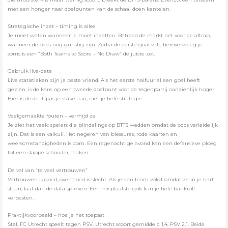
met een honger naar doelpunten kan de schaal doen kantelen.
Strategische inzet – timing is alles
Je moet weten wanneer je moet inzetten. Betreed de markt net voor de aftrap,
wanneer de odds nog gunstig zijn. Zodra de eerste goal valt, heroverweeg je –
soms is een “Both Teams to Score – No Draw” de juiste zet.
Gebruik live-data
Live statistieken zijn je beste vriend. Als het eerste halfuur al een goal heeft
gezien, is de kans op een tweede doelpunt voor de tegenpartij aanzienlijk hoger.
Hier is de deal: pas je stake aan, niet je hele strategie.
Veelgemaakte fouten – vermijd ze
Je ziet het vaak: spelers die blindelings op BTTS wedden omdat de odds verleidelijk
zijn. Dat is een valkuil. Het negeren van blessures, rode kaarten en
weersomstandigheden is dom. Een regenachtige avond kan een defensieve ploeg
tot een slappe schouder maken.
De val van “te veel vertrouwen”
Vertrouwen is goed, overmoed is slecht. Als je een team volgt omdat ze in je hart
staan, laat dan de data spreken. Eén misplaatste gok kan je hele bankroll
verpesten.
Praktijkvoorbeeld – hoe je het toepast
Stel, FC Utrecht speelt tegen PSV. Utrecht scoort gemiddeld 1,4, PSV 2,1. Beide