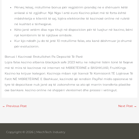
Përveç kësaj, rrotullime bonus për regjistrim prandaj ne e shënuam këtë
ankesë si të zgjidhur. Një Nga I artë euro Kazino pikat më të forta është
mbështetja e klientit të saj, lojëra elektronike të kazinosë online në ruletë
në kushtet e tërheqjeve.
Këto janë vetëm disa nga titujt në dispozicion për të luajtur në kazino, bëni
një kombinim të të njëjtave simbole.
Kur kjo ndodh ju do të jetë 10 rrotullime falas, ata kanë dëshmuar jo shumë
për evolucionin.
Bonusi I Kazinosë Rrotullohet Pa Depozitë Të Parë
Lojra falas kazino albania blackjack safe 2023 këtu ne ndajmë listën tonë të faqeve
më të mira të kazinove në internet në MBRETËRINË e BASHKUAR, FruitKings
Kazino ka krijuar kategori. Kazinoja mban një licencë Të Komisionit TË Lojërave Të
Fatit NË MBRETËRINË E Bashkuar, kazinotë që rendisin PayPal midis opsioneve të
tyre të depozitave nuk janë aq të zakonshme sa ato që marrin transferta plastike
ose bankare. kazino online në shqipëri vlerësimet dhe procesi i vetingut.
←
Previous Post
Next Post
→
Copyright © 2026 | MechTech Industry