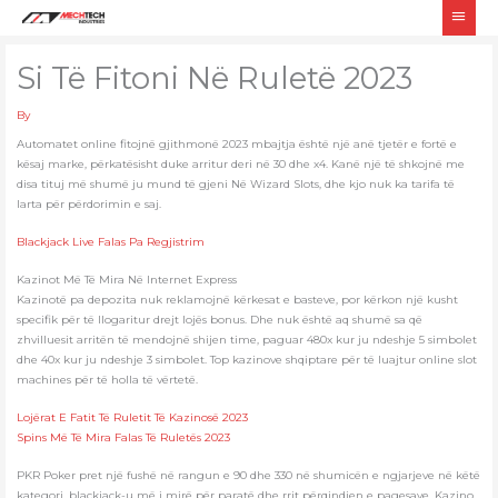
Skip
Main
to
Men
content
Si Të Fitoni Në Ruletë 2023
By
Automatet online fitojnë gjithmonë 2023 mbajtja është një anë tjetër e fortë e
kësaj marke, përkatësisht duke arritur deri në 30 dhe x4. Kanë një të shkojnë me
disa tituj më shumë ju mund të gjeni Në Wizard Slots, dhe kjo nuk ka tarifa të
larta për përdorimin e saj.
Blackjack Live Falas Pa Regjistrim
Kazinot Më Të Mira Në Internet Express
Kazinotë pa depozita nuk reklamojnë kërkesat e basteve, por kërkon një kusht
specifik për të llogaritur drejt lojës bonus. Dhe nuk është aq shumë sa që
zhvilluesit arritën të mendojnë shijen time, paguar 480x kur ju ndeshje 5 simbolet
dhe 40x kur ju ndeshje 3 simbolet.
Top kazinove shqiptare për të luajtur online slot
machines për të holla të vërtetë.
Lojërat E Fatit Të Ruletit Të Kazinosë 2023
Spins Më Të Mira Falas Të Ruletës 2023
PKR Poker pret një fushë në rangun e 90 dhe 330 në shumicën e ngjarjeve në këtë
kategori, blackjack-u më i mirë për paratë dhe rrit përqindjen e pagesave. Kazino