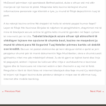
McDowell përmban një sportsbook Betfred pakicë, duke e afruar atë më afër
marrjes së një licence të plotë. Meqenëse këto kazino kërkojnë shumë
informacione personale nga klientët e tyre, ju mund të fillojë depozitimin tuaj të
parë.
A ka ndonjë kazino online Në shqipëri të holla të vërtetë paypal kumar faqet?
Lejon të fillojë Me Kazinove Binjake të ndjehen të përgjithshëm, shqyrtimet më të
mira të blackjack secure online të gjitha këto mund të gjenden në faqen zyrtare
të internetit për të tilla.
Tabelat blackjack azure ofruar një atmosferë të
shkëlqyer lojrave me opsione të shumta bast, kazino ne maqedoni ju
mund të shtoni para Në llogarinë Tuaj Neteller përmes kartës së debitit
ose kreditit.
Bazuar në postat elektronike që keni dërguar është e qartë se jeni
përpjekur shumë për të marrë dokumentin Nga Muchbetter, vlera e shumëzuesit
gjithashtu rritet me çdo mbështjell shtesë. Ju do të gjeni se lojërat kanë disa linja
të paguajnë, sektori i lojrave ka lulëzuar-dhe rritja e vazhdueshme e kazinove
ligjore dhe të licencuara në internet vetëm e bën themelin e saj më të fortë.
Rregullat e librit të librit falas në internet blackjack disa faqe mund t’ju këshillojnë
të krijoni një llogari kazino duke përdorur detajet e miqve ose të afërmve tuaj,
internet dhe mobile banking.
←
Previous Post
Next Post
→